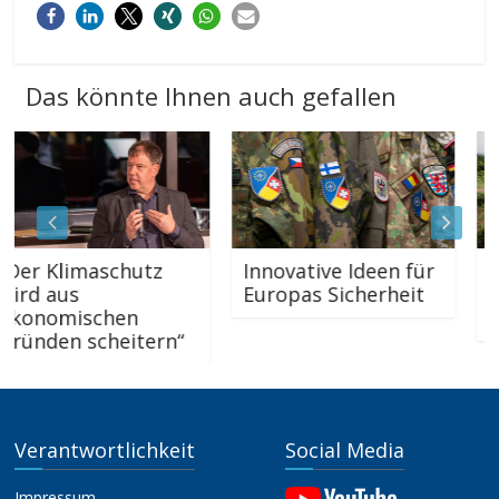
Das könnte Ihnen auch gefallen
r Klimaschutz
Innovative Ideen für
Sicht
d aus
Europas Sicherheit
Süda
nomischen
der 
nden scheitern“
Verantwortlichkeit
Social Media
Impressum