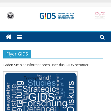
Skip
to
content
GIDS
German
Institute
for
Defence
Flyer GIDS
and
Strategic
Laden Sie hier Informationen über das GIDS herunter:
Studies
(GIDS)
in
Hamburg