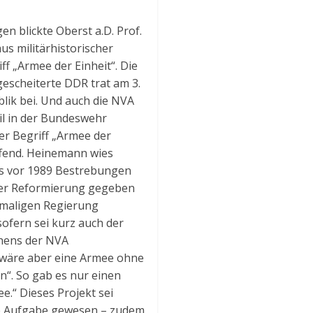
n blickte Oberst a.D. Prof.
us militärhistorischer
ff „Armee der Einheit“. Die
gescheiterte DDR trat am 3.
ik bei. Und auch die NVA
il in der Bundeswehr
er Begriff „Armee der
effend. Heinemann wies
its vor 1989 Bestrebungen
ner Reformierung gegeben
amaligen Regierung
sofern sei kurz auch der
hens der NVA
wäre aber eine Armee ohne
“. So gab es nur einen
e.“ Dieses Projekt sei
he Aufgabe gewesen – zudem