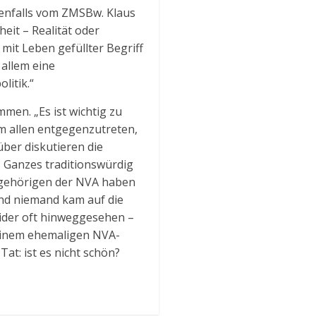
benfalls vom ZMSBw. Klaus
eit – Realität oder
mit Leben gefüllter Begriff
 allem eine
litik.“
men. „Es ist wichtig zu
m allen entgegenzutreten,
über diskutieren die
ls Ganzes traditionswürdig
Angehörigen der NVA haben
und niemand kam auf die
eider oft hinweggesehen –
 einem ehemaligen NVA-
at: ist es nicht schön?