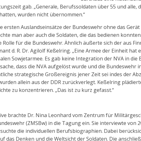
tungszeit gab. „Generale, Berufssoldaten über 55 und alle, d
t hatten, wurden nicht übernommen.“
e ersten Auslandseinsätze der Bundeswehr ohne das Gerät 
te man aber auch die Soldaten, die das bedienen konnten.“ 
ne Rolle für die Bundeswehr. Ähnlich äußerte sich der aus Fi
nant d. R. Dr. Agilolf Keßelring. „Eine Armee der Einheit hat
rialen Sowjetarmee. Es gab keine Integration der NVA in die 
atsache, dass die NVA aufgelöst wurde und die Bundeswehr 
liche strategische Großereignis jener Zeit sei indes der A
urden allein aus der DDR zurückverlegt. Keßelring plädierte 
chte zu konzentrieren. „Das ist zu kurz gefasst.“
tive brachte Dr. Nina Leonhard vom Zentrum für Militärgesc
undeswehr (ZMSBw) in die Tagung ein. Sie interviewte von 
uchte die individuellen Berufsbiographien. Dabei berücksic
 das Denken und die Weltsicht der Soldaten. Die anschli