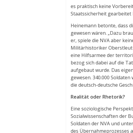
es praktisch keine Vorberei
Staatssicherheit gearbeite
Heinemann betonte, dass di
gewesen wären. „Dazu brauch
er, spiele die NVA aber kei
Militärhistoriker Oberstleut
eine Hilfsarmee der territo
bezog sich dabei auf die T
aufgebaut wurde. Das eigent
gewesen. 340.000 Soldaten w
die deutsch-deutsche Geschi
Realität oder Rhetorik?
Eine soziologische Perspek
Sozialwissenschaften der B
Soldaten der NVA und unters
des Übernahmeprozesses auf