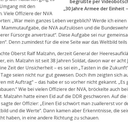
begrüßte per Videobotsch
n Umgang mit den
„30 Jahre Armee der Einheit 
. Viele Offiziere der NVA
ten: „War mein ganzes Leben vergeblich? Werde ich einen 
die Mammutaufgabe, die NVA aufzulösen und die Bundeswehr
rer Fürsorge anvertraut“. Diese Aufgabe sei nur gemeins
“. Denn zumindest für die eine Seite war das Weltbild teils 
achte Oberst Ralf Malzahn, derzeit General der Heeresaufk
 ein. Malzahn ist seit 38 Jahren Soldat, davon war er acht 
ne Zeit der Unsicherheit – es sei ein „Tasten in die Zukunft
Tage seien nicht nur gut gewesen. Doch ihm zeigten sich auc
en mit Auftrag“ – das habe er so vorher nicht gekannt. „Es g
uen.“ Wie bei vielen Offiziere der NVA, bröckelte auch be
. Malzahn hatte einen Eid auf die DDR geschworen. Auf die 
sagte der Offizier: „Einen Eid schwört man zuallererst vor
bild und die Werte“. Dann kamen aber Erkenntnisse, die sei
cht haben, in eine andere Richtung zu schauen.