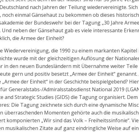
h Deutschland nach Jahren der Teilung wiedervereinigte. Sic
, noch einmal Gänsehaut zu bekommen ob dieses historisc
akademie der Bundeswehr bei der Tagung „30 Jahre Armee d
. Und neben der Gänsehaut gab es viele interessante Erkenn
klich, die Armee der Einheit?
che Wiedervereinigung, die 1990 zu einem markanten Kapitel
hichte wurde mit der gleichzeitigen Auflösung der Nationa
 in den neuen Bundesländern mit Übernahme weiter Teile 
heute gern und positiv besetzt „Armee der Einheit“ genannt. 
die „Armee der Einheit“ in der Geschichte beispielgebend? Hi
für Generalstabs-/Admiralsstabsdienst National 2019 (LG
ce and Strategic Studies (GIDS) die Tagung organisiert. De
res: Die Tagung zeichnete sich durch eine dynamische Mis
den überraschenden Momenten gehörte auch die musikalisc
t komponierten „Wir sind das Volk – Freiheitssinfonie“. V
n musikalischen Zitate auf ganz eindringliche Weise auf eine