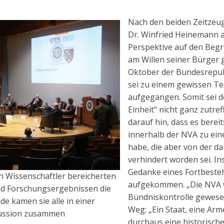
Nach den beiden Zeitzeuge
Dr. Winfried Heinemann a
Perspektive auf den Begri
am Willen seiner Bürger 
Oktober der Bundesrepubl
sei zu einem gewissen Te
aufgegangen. Somit sei d
Einheit“ nicht ganz zutr
darauf hin, dass es bere
innerhalb der NVA zu ei
habe, die aber von der d
verhindert worden sei. In
Gedanke eines Fortbeste
h Wissenschaftler bereicherten
aufgekommen. „Die NVA 
nd Forschungsergebnissen die
Bündniskontrolle gewesen
e kamen sie alle in einer
Weg: „Ein Staat, eine Arme
ussion zusammen
durchaus eine historisc