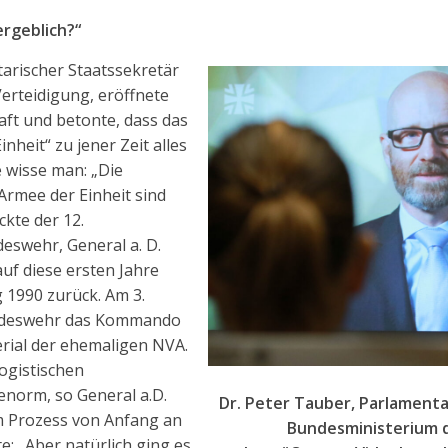
rgeblich?“
arischer Staatssekretär
erteidigung, eröffnete
aft und betonte, dass das
nheit“ zu jener Zeit alles
e wisse man: „Die
Armee der Einheit sind
ckte der 12.
eswehr, General a. D.
uf diese ersten Jahre
 1990 zurück. Am 3.
ndeswehr das Kommando
rial der ehemaligen NVA.
ogistischen
norm, so General a.D.
Dr. Peter Tauber, Parlamenta
em Prozess von Anfang an
Bundesministerium d
e: „Aber natürlich ging es