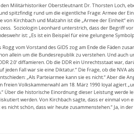
 den Militärhistoriker Oberstleutnant Dr. Thorsten Loch, e
nd spitzfindig rund um die eigentliche Frage: Armee der Einh
e von Kirchbach und Malzahn ist die „Armee der Einheit“ ein 
zess. Soziologin Leonhard unterstrich, dass der Begriff vor
eswehr ist: „Es ist ein Beispiel für eine gelungene Symbolpo
ias Rogg vom Vorstand des GIDS zog am Ende die Fäden zusam
chon allein um die Bundesrepublik zu verstehen. Und auch u
‚DDR 2.0‘ diffamieren. Ob die DDR ein Unrechtsstaat war, dar
uf jeden Fall war sie eine Diktatur.“ Die Frage, ob die NVA a
ntschieden: „Als Parteiarmee kann sie es nicht.“ Aber die 
en freien Volkskammerwahl am 18. März 1990 loyal agiert „
.“ Über die historische Einordnung dieser Leistung werde l
skutiert werden. Von Kirchbach sagte, dass er einmal von
 es nicht schön, dass wir heute zusammenstehen.“ Ja, in der T