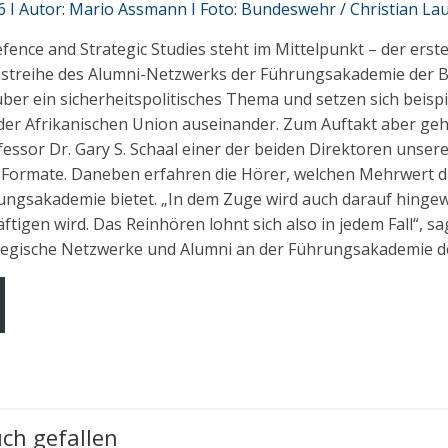
6 I Autor: Mario Assmann I Foto: Bundeswehr / Christian La
fence and Strategic Studies steht im Mittelpunkt – der erst
castreihe des Alumni-Netzwerks der Führungsakademie der 
über ein sicherheitspolitisches Thema und setzen sich beispi
er Afrikanischen Union auseinander. Zum Auftakt aber geh
ofessor Dr. Gary S. Schaal einer der beiden Direktoren unseres
 Formate. Daneben erfahren die Hörer, welchen Mehrwert d
ngsakademie bietet. „In dem Zuge wird auch darauf hingewi
igen wird. Das Reinhören lohnt sich also in jedem Fall“, 
ategische Netzwerke und Alumni an der Führungsakademie 
ch gefallen