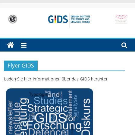
Skip
to
content
GIDS
German
Institute
for
Defence
Flyer GIDS
and
Strategic
Laden Sie hier Informationen über das GIDS herunter:
Studies
(GIDS)
in
Hamburg