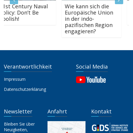
t Century Naval
Wie kann sich die
Der 
icy: Don’t Be
Europäische Union
„For
lish!
in der indo-
der 
pazifischen Region
engagieren?
Verantwortlichkeit
Social Media
Impressum
Datenschutzerklärung
Newsletter
Anfahrt
Kontakt
Bleiben Sie über
Neuigkeiten,