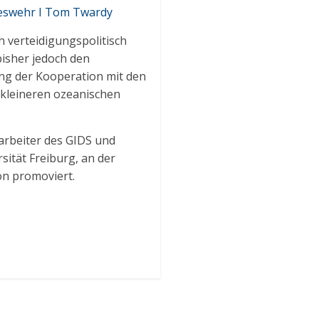
deswehr I Tom Twardy
h verteidigungspolitisch
bisher jedoch den
ng der Kooperation mit den
 kleineren ozeanischen
arbeiter des GIDS und
ität Freiburg, an der
on promoviert.