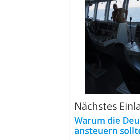
Nächstes Einl
Warum die Deut
ansteuern sollt