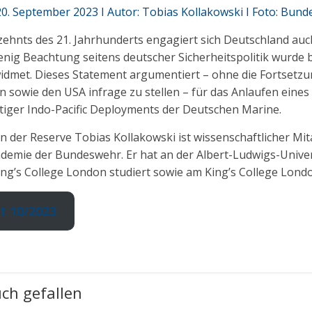
0. September 2023 I Autor: Tobias Kollakowski I Foto: Bun
rzehnts des 21. Jahrhunderts engagiert sich Deutschland auc
Wenig Beachtung seitens deutscher Sicherheitspolitik wurde 
idmet. Dieses Statement argumentiert – ohne die Fortsetzu
 sowie den USA infrage zu stellen – für das Anlaufen eines
tiger Indo-Pacific Deployments der Deutschen Marine.
 der Reserve Tobias Kollakowski ist wissenschaftlicher Mit
emie der Bundeswehr. Er hat an der Albert-Ludwigs-Univers
ing’s College London studiert sowie am King’s College Lond
 10/2023
ch gefallen