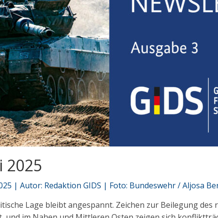
i 2025
2025 | Autor: Redaktion GIDS | Foto: Bundeswehr / Aljosa Be
litische Lage bleibt angespannt. Zeichen zur Beilegung des
ht, und im Nahen und Mittleren Osten zeigen sich konfliktt