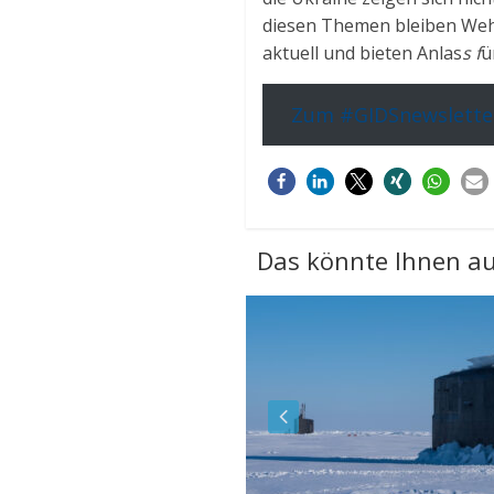
diesen Themen bleiben Wehr
aktuell und bieten Anlas
s f
ü
Zum #GIDSnewslette
Das könnte Ihnen au