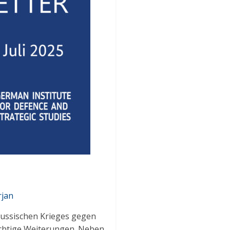
rjan
 russischen Krieges gegen
rächtige Weiterungen. Neben