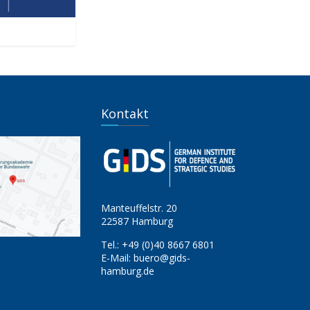
Das Ende der Islamischen Republik?
St
zu
Kontakt
Manteuffelstr. 20
22587 Hamburg
Tel.:
+49 (0)40 8667 6801
E-Mail:
buero@gids-
hamburg.de