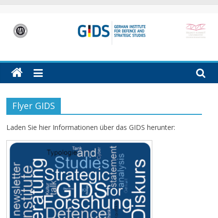
Skip
to
content
GIDS
German
Institute
for
Defence
Flyer GIDS
and
Strategic
Laden Sie hier Informationen über das GIDS herunter:
Studies
(GIDS)
in
Hamburg