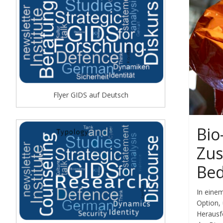
Flyer GIDS auf Deutsch
Bio
Zus
Bed
In einem
Option,
Herausf