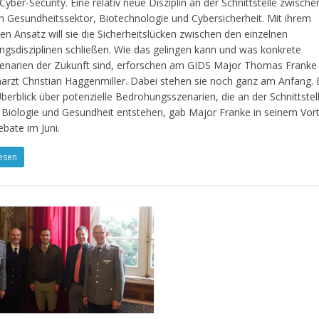
Cyber-Security. Eine relativ neue Disziplin an der Schnittstelle zwische
em Gesundheitssektor, Biotechnologie und Cybersicherheit. Mit ihrem
en Ansatz will sie die Sicherheitslücken zwischen den einzelnen
ngsdisziplinen schließen. Wie das gelingen kann und was konkrete
zenarien der Zukunft sind, erforschen am GIDS Major Thomas Franke
enarzt Christian Haggenmiller. Dabei stehen sie noch ganz am Anfang. 
berblick über potenzielle Bedrohungsszenarien, die an der Schnittstel
r Biologie und Gesundheit entstehen, gab Major Franke in seinem Vort
bate im Juni.
esen