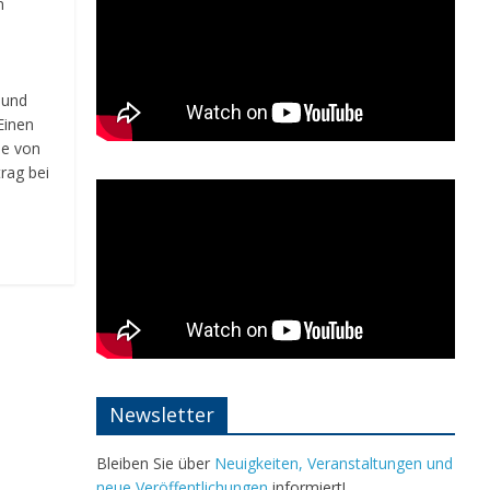
n
 und
Einen
le von
rag bei
Newsletter
Bleiben Sie über
Neuigkeiten, Veranstaltungen und
neue Veröffentlichungen
informiert!