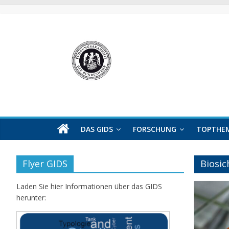
Skip
to
content
GIDS
German
Institute
for
DAS GIDS
FORSCHUNG
TOPTHE
Defence
and
Strategic
Flyer GIDS
Biosic
Studies
(GIDS)
Laden Sie hier Informationen über das GIDS
in
herunter:
Hamburg