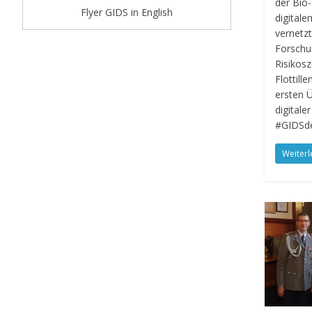
der Bio-
Flyer GIDS in English
digital
vernetzt
Forschu
Risikos
Flottill
ersten Ü
digitale
#GIDSde
Weiterl