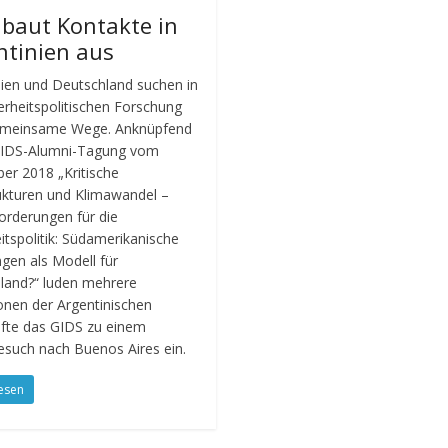
 baut Kontakte in
ntinien aus
nien und Deutschland suchen in
erheitspolitischen Forschung
emeinsame Wege. Anknüpfend
GIDS-Alumni-Tagung vom
er 2018 „Kritische
rukturen und Klimawandel –
rderungen für die
itspolitik: Südamerikanische
gen als Modell für
land?“ luden mehrere
ionen der Argentinischen
räfte das GIDS zu einem
such nach Buenos Aires ein.
esen