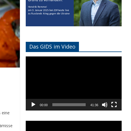
Das GIDS im Video
Video-
Player
00:00
41:36
s eine
rämisse