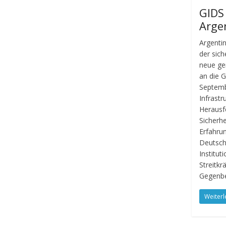
GIDS
Arge
Argenti
der sich
neue g
an die 
Septemb
Infrast
Herausfo
Sicherhe
Erfahrun
Deutsch
Institut
Streitk
Gegenbe
Weiterl