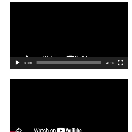
Video-
Player
00:00
41:36