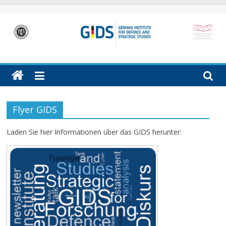
Skip
to
content
GIDS
German
Institute
for
Defence
Flyer GIDS
and
Strategic
Laden Sie hier Informationen über das GIDS herunter:
Studies
(GIDS)
in
Hamburg