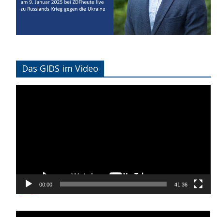
Das GIDS im Video
Video-
Player
00:00
41:36