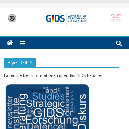
Skip
to
content
GIDS
German
Institute
for
Defence
Flyer GIDS
and
Strategic
Laden Sie hier Informationen über das GIDS herunter:
Studies
(GIDS)
in
Hamburg