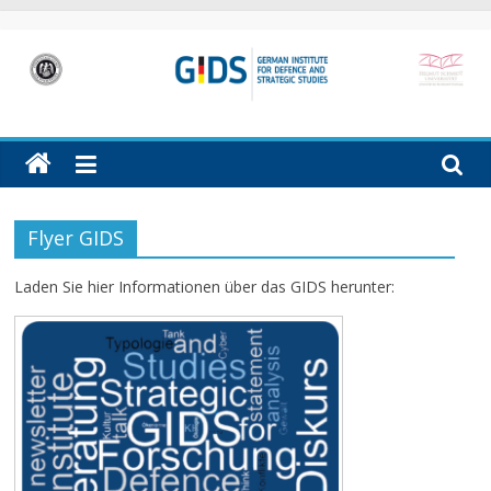
Skip
to
content
GIDS
German
Institute
for
Defence
Flyer GIDS
and
Strategic
Laden Sie hier Informationen über das GIDS herunter:
Studies
(GIDS)
in
Hamburg