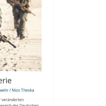
erie
swehr / Nico Theska
r veränderten
lbereich der Deutschen