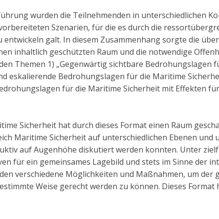
führung wurden die Teilnehmenden in unterschiedlichen Kons
vorbereiteten Szenarien, für die es durch die ressortüber
entwickeln galt. In diesem Zusammenhang sorgte die übe
en inhaltlich geschützten Raum und die notwendige Offenhe
n den Themen 1) „Gegenwärtig sichtbare Bedrohungslagen für
nd eskalierende Bedrohungslagen für die Maritime Sicherheit
edrohungslagen für die Maritime Sicherheit mit Effekten fü
time Sicherheit hat durch dieses Format einen Raum geschaf
ch Maritime Sicherheit auf unterschiedlichen Ebenen und u
ruktiv auf Augenhöhe diskutiert werden konnten. Unter zie
ven für ein gemeinsames Lagebild und stets im Sinne der int
den verschiedene Möglichkeiten und Maßnahmen, um der g
gestimmte Weise gerecht werden zu können. Dieses Format h