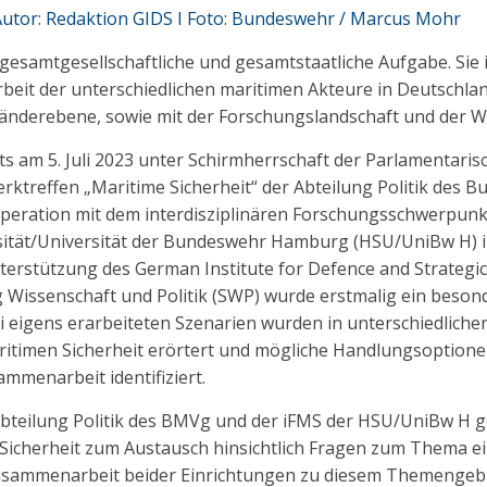
 Autor: Redaktion GIDS I Foto: Bundeswehr / Marcus Mohr
 gesamtgesellschaftliche und gesamtstaatliche Aufgabe. Sie i
it der unterschiedlichen maritimen Akteure in Deutschlan
änderebene, sowie mit der Forschungslandschaft und der Wi
s am 5. Juli 2023 unter Schirmherrschaft der Parlamentaris
erktreffen „Maritime Sicherheit“ der Abteilung Politik des 
peration mit dem interdisziplinären Forschungsschwerpunkt
ität/Universität der Bundeswehr Hamburg (HSU/UniBw H) i
nterstützung des German Institute for Defence and Strategic
ung Wissenschaft und Politik (SWP) wurde erstmalig ein bes
i eigens erarbeiteten Szenarien wurden in unterschiedliche
itimen Sicherheit erörtert und mögliche Handlungsoptione
mmenarbeit identifiziert.
e Abteilung Politik des BMVg und der iFMS der HSU/UniBw 
icherheit zum Austausch hinsichtlich Fragen zum Thema ein
 Zusammenarbeit beider Einrichtungen zu diesem Themengebi