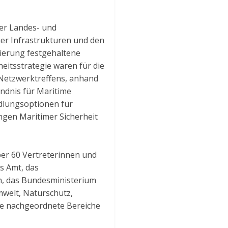
der Landes- und
her Infrastrukturen und den
ierung festgehaltene
heitsstrategie waren für die
 Netzwerktreffens, anhand
ändnis für Maritime
ndlungsoptionen für
ngen Maritimer Sicherheit
ber 60 Vertreterinnen und
s Amt, das
n, das Bundesministerium
mwelt, Naturschutz,
ie nachgeordnete Bereiche