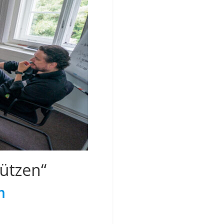
ützen“
m