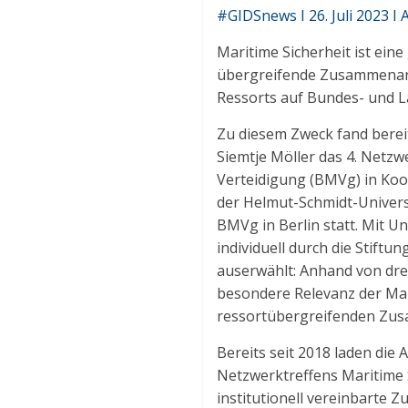
#GIDSnews I 26. Juli 2023 I
Maritime Sicherheit ist eine
übergreifende Zusammenarbe
Ressorts auf Bundes- und L
Zu diesem Zweck fand bereit
Siemtje Möller das 4. Netzw
Verteidigung (BMVg) in Koo
der Helmut-Schmidt-Univers
BMVg in Berlin statt. Mit U
individuell durch die Stift
auserwählt: Anhand von dre
besondere Relevanz der Mar
ressortübergreifenden Zusa
Bereits seit 2018 laden di
Netzwerktreffens Maritime S
institutionell vereinbarte