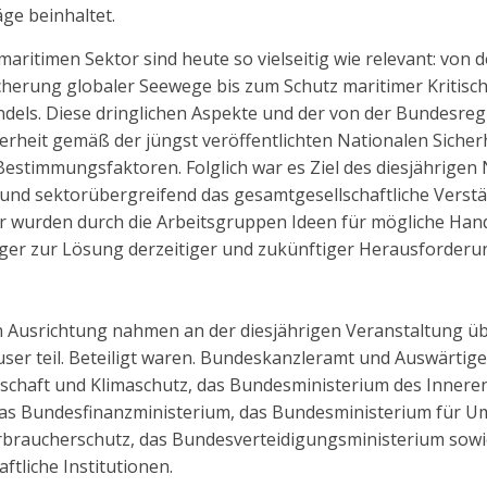
ge beinhaltet.
ritimen Sektor sind heute so vielseitig wie relevant: von 
cherung globaler Seewege bis zum Schutz maritimer Kritisc
els. Diese dringlichen Aspekte und der von der Bundesreg
herheit gemäß der jüngst veröffentlichten Nationalen Sicher
Bestimmungsfaktoren. Folglich war es Ziel des diesjährigen
 und sektorübergreifend das gesamtgesellschaftliche Verst
ner wurden durch die Arbeitsgruppen Ideen für mögliche Ha
äger zur Lösung derzeitiger und zukünftiger Herausforderu
en Ausrichtung nahmen an der diesjährigen Veranstaltung ü
ser teil. Beteiligt waren. Bundeskanzleramt und Auswärtige
schaft und Klimaschutz, das Bundesministerium des Innere
 das Bundesfinanzministerium, das Bundesministerium für U
rbraucherschutz, das Bundesverteidigungsministerium sow
tliche Institutionen.