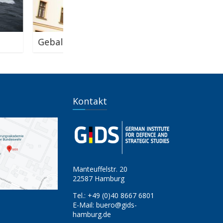
tenz bei Wiener Konferenz
Möglichkeitsräume mi
Zukunft
Kontakt
Manteuffelstr. 20
22587 Hamburg
Tel.:
+49 (0)40 8667 6801
E-Mail:
buero@gids-
hamburg.de