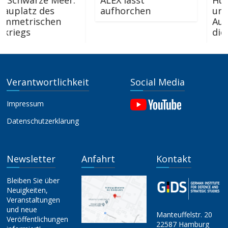
hwarze Meer:
ALEX lässt
Human 
latz des
aufhorchen
und die
trischen
Auswirk
egs
die Stre
Verantwortlichkeit
Social Media
Impressum
Datenschutzerklärung
Newsletter
Anfahrt
Kontakt
Bleiben Sie über
Neuigkeiten,
Veranstaltungen
und neue
Manteuffelstr. 20
Veröffentlichungen
22587 Hamburg