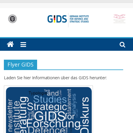
Skip
to
content
GIDS
German
Institute
for
Defence
Flyer GIDS
and
Strategic
Laden Sie hier Informationen über das GIDS herunter:
Studies
(GIDS)
in
Hamburg