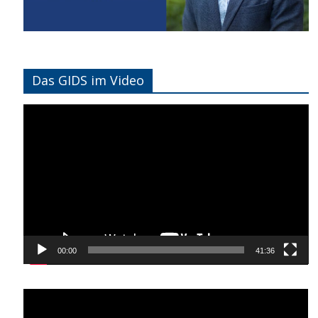
Das GIDS im Video
Video-
Player
00:00
41:36