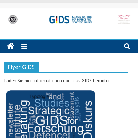
Skip
to
content
GIDS
German
Institute
for
Defence
Flyer GIDS
and
Strategic
Laden Sie hier Informationen über das GIDS herunter:
Studies
(GIDS)
in
Hamburg