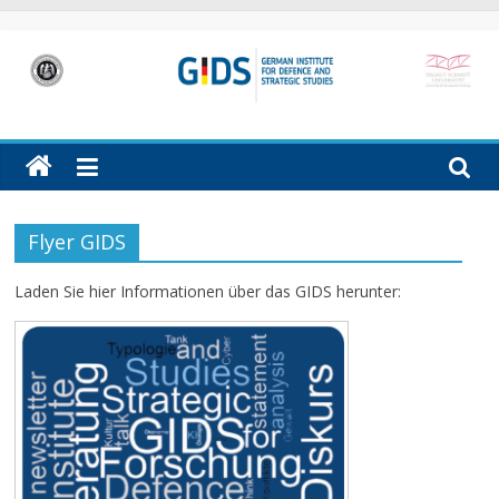
Skip
to
content
GIDS
German
Institute
for
Defence
Flyer GIDS
and
Strategic
Laden Sie hier Informationen über das GIDS herunter:
Studies
(GIDS)
in
Hamburg