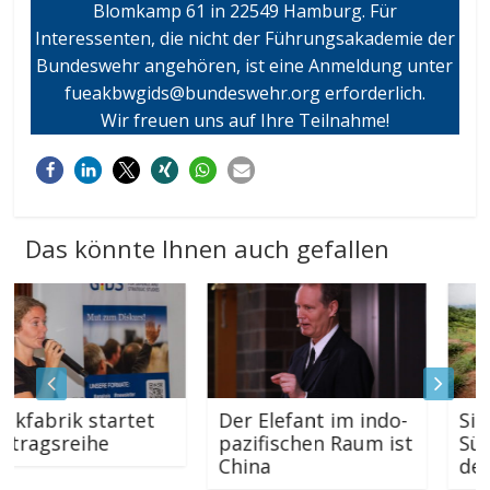
Blomkamp 61 in 22549 Hamburg. Für
Interessenten, die nicht der Führungsakademie der
Bundeswehr angehören, ist eine Anmeldung unter
fueakbwgids@bundeswehr.org erforderlich.
Wir freuen uns auf Ihre Teilnahme!
Das könnte Ihnen auch gefallen
abrik startet
Der Elefant im indo-
Sicht 
agsreihe
pazifischen Raum ist
Südam
China
der A