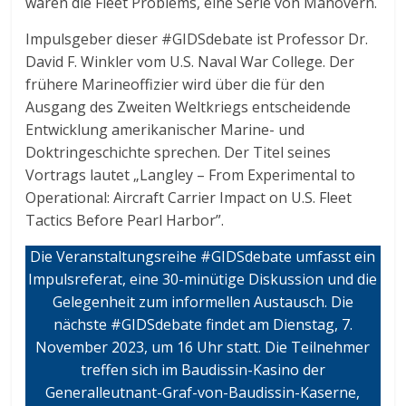
waren die Fleet Problems, eine Serie von Manövern.
Impulsgeber dieser #GIDSdebate ist Professor Dr.
David F. Winkler vom U.S. Naval War College. Der
frühere Marineoffizier wird über die für den
Ausgang des Zweiten Weltkriegs entscheidende
Entwicklung amerikanischer Marine- und
Doktringeschichte sprechen. Der Titel seines
Vortrags lautet „Langley – From Experimental to
Operational: Aircraft Carrier Impact on U.S. Fleet
Tactics Before Pearl Harbor”.
Die Veranstaltungsreihe #GIDSdebate umfasst ein
Impulsreferat, eine 30-minütige Diskussion und die
Gelegenheit zum informellen Austausch. Die
nächste #GIDSdebate findet am Dienstag, 7.
November 2023, um 16 Uhr statt. Die Teilnehmer
treffen sich im Baudissin-Kasino der
Generalleutnant-Graf-von-Baudissin-Kaserne,