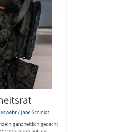
heitsrat
ndeswehr / Jane Schmidt
ndeln ganzheitlich gedacht
Machtbildung auf, die