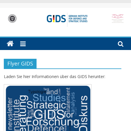
Skip
to
content
GIDS
German
Institute
for
Defence
Flyer GIDS
and
Strategic
Laden Sie hier Informationen über das GIDS herunter:
Studies
(GIDS)
in
Hamburg