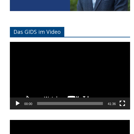
Das GIDS im Video
Video-
Player
00:00
41:36