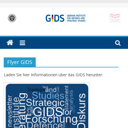
Skip
to
content
GIDS
German
Institute
for
Defence
Flyer GIDS
and
Strategic
Laden Sie hier Informationen über das GIDS herunter:
Studies
(GIDS)
in
Hamburg