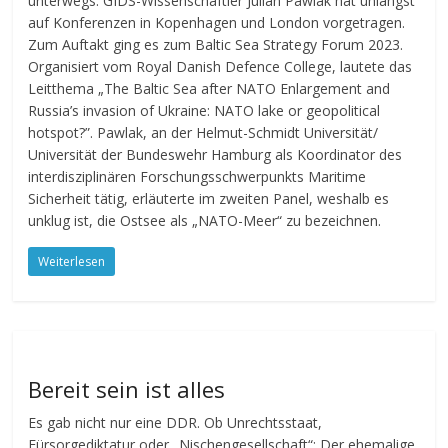
unterwegs: GIDS-Wissenschaftler Julian Pawlak hat unlängst
auf Konferenzen in Kopenhagen und London vorgetragen.
Zum Auftakt ging es zum Baltic Sea Strategy Forum 2023.
Organisiert vom Royal Danish Defence College, lautete das
Leitthema „The Baltic Sea after NATO Enlargement and
Russia’s invasion of Ukraine: NATO lake or geopolitical
hotspot?”. Pawlak, an der Helmut-Schmidt Universität/
Universität der Bundeswehr Hamburg als Koordinator des
interdisziplinären Forschungsschwerpunkts Maritime
Sicherheit tätig, erläuterte im zweiten Panel, weshalb es
unklug ist, die Ostsee als „NATO-Meer“ zu bezeichnen.
Weiterlesen
Bereit sein ist alles
Es gab nicht nur eine DDR. Ob Unrechtsstaat,
Fürsorgediktatur oder „Nischengesellschaft“: Der ehemalige