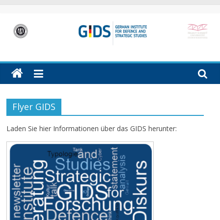
Skip
to
content
GIDS
German
Institute
for
Defence
Flyer GIDS
and
Strategic
Laden Sie hier Informationen über das GIDS herunter:
Studies
(GIDS)
in
Hamburg